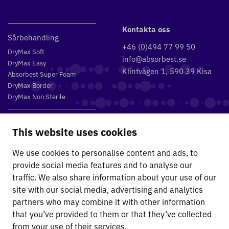
Kontakta oss
Sårbehandling
+46 (0)494 77 99 50
DryMax Soft
info@absorbest.se
DryMax Easy
Klintvägen 1, 590 39 Kisa
Absorbest Super Foam
DryMax Border
DryMax Non Sterile
Vätskehantering
This website uses cookies
DryMax 2.4
DryMax XL
We use cookies to personalise content and ads, to
DryMax Combimat
provide social media features and to analyse our
DryMax Triple
traffic. We also share information about your use of our
DryMax Comfort
site with our social media, advertising and analytics
DryMax Sterile
partners who may combine it with other information
that you’ve provided to them or that they’ve collected
Absorbest
from your use of their services.