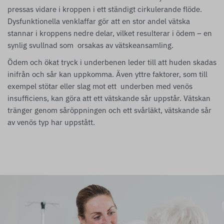
pressas vidare i kroppen i ett ständigt cirkulerande flöde.
Dysfunktionella venklaffar gör att en stor andel vätska
stannar i kroppens nedre delar, vilket resulterar i ödem – en
synlig svullnad som orsakas av vätskeansamling.
Ödem och ökat tryck i underbenen leder till att huden skadas
inifrån och sår kan uppkomma. Även yttre faktorer, som till
exempel stötar eller slag mot ett underben med venös
insufficiens, kan göra att ett vätskande sår uppstår. Vätskan
tränger genom såröppningen och ett svårläkt, vätskande sår
av venös typ har uppstått.