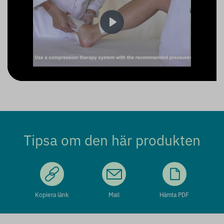
Play
Tipsa om den här produkten
Kopiera länk
Mail
Hämta PDF