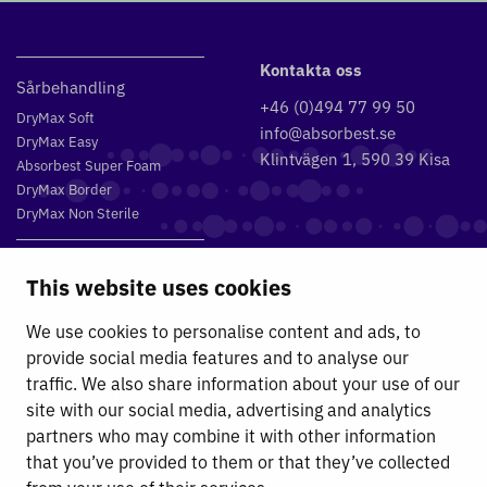
Kontakta oss
Sårbehandling
+46 (0)494 77 99 50
DryMax Soft
info@absorbest.se
DryMax Easy
Klintvägen 1, 590 39 Kisa
Absorbest Super Foam
DryMax Border
DryMax Non Sterile
Vätskehantering
This website uses cookies
DryMax 2.4
DryMax XL
We use cookies to personalise content and ads, to
DryMax Combimat
provide social media features and to analyse our
DryMax Triple
traffic. We also share information about your use of our
DryMax Comfort
site with our social media, advertising and analytics
DryMax Sterile
partners who may combine it with other information
that you’ve provided to them or that they’ve collected
Absorbest