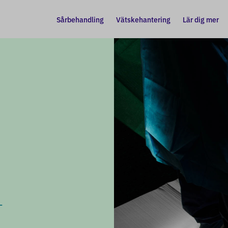
Sårbehandling
Vätskehantering
Lär dig mer
-