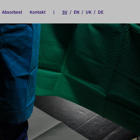
Absorbest
Kontakt
|
SV
/
EN
/
UK
/
DE