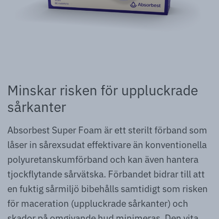
Minskar risken för uppluckrade
sårkanter
Absorbest Super Foam är ett sterilt förband som
låser in sårexsudat effektivare än konventionella
polyuretanskumförband och kan även hantera
tjockflytande sårvätska. Förbandet bidrar till att
en fuktig sårmiljö bibehålls samtidigt som risken
för maceration (uppluckrade sårkanter) och
skador på omgivande hud minimeras. Den vita