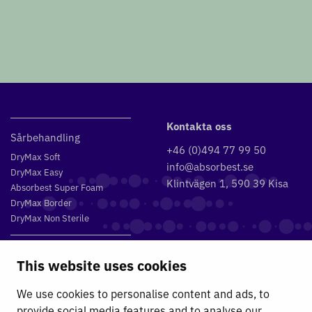
Kontakta oss
Sårbehandling
+46 (0)494 77 99 50
DryMax Soft
info@absorbest.se
DryMax Easy
Klintvägen 1, 590 39 Kisa
Absorbest Super Foam
DryMax Border
DryMax Non Sterile
Vätskehantering
This website uses cookies
DryMax 2.4
DryMax XL
We use cookies to personalise content and ads, to
DryMax Combimat
provide social media features and to analyse our