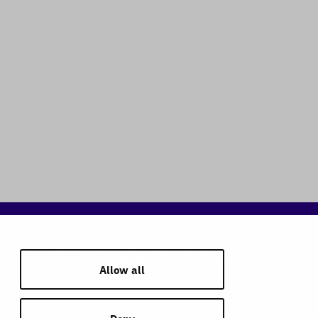
Kontakta oss
Allow all
+46 (0)494 77 99 50
info@absorbest.se
Klintvägen 1, 590 39