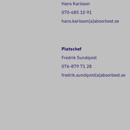
Hans Karlsson
070-685 10 91
hans.karlsson[a]absorbest.se
Platschef
Fredrik Sundqvist
076-879 71 28
fredrik.sundqvist[a]absorbest.se