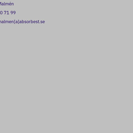
 Malmén
0 71 99
malmen[a]absorbest.se