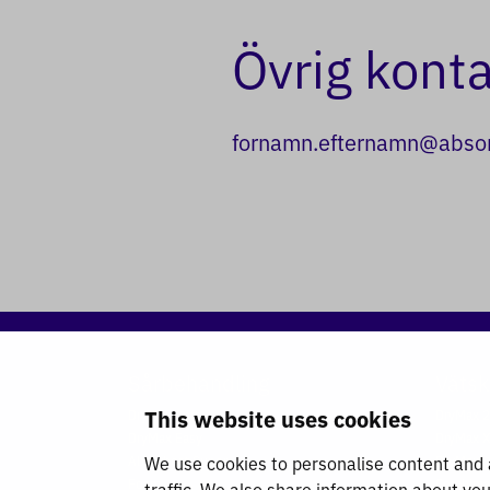
Övrig konta
fornamn.efternamn@absor
Sårbehandling
Vätsk
This website uses cookies
DryMax Soft
DryMax 2
DryMax Easy
DryMax X
We use cookies to personalise content and a
Absorbest Super
DryMax
Foam
Combima
traffic. We also share information about you