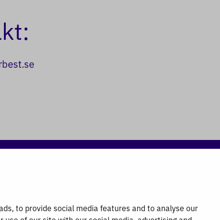
kt:
best.se
ehantering
Absorbest
.4
Absorbest
L
medicinteknik
ds, to provide social media features and to analyse our
Absorbest Partners
t
Privacy Policy
r use of our site with our social media, advertising and