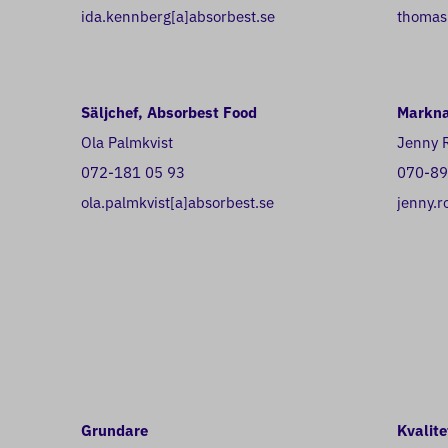
ida.kennberg[a]absorbest.se
thomas
Säljchef, Absorbest Food
Markna
Ola Palmkvist
Jenny 
072-181 05 93
070-89
ola.palmkvist[a]absorbest.se
jenny.r
Grundare
Kvalite