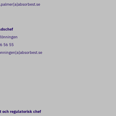
.palmer[a]absorbest.se
dschef
Rönningen
6 56 55
onningen[a]absorbest.se
t och regulatorisk chef