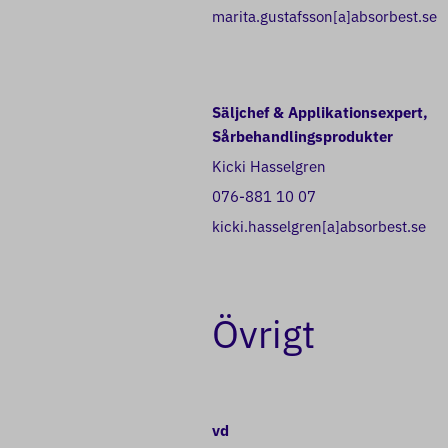
marita.gustafsson[a]absorbest.se
Säljchef & Applikationsexpert,
Sårbehandlingsprodukter
Kicki Hasselgren
076-881 10 07
kicki.hasselgren[a]absorbest.se
Övrigt
vd