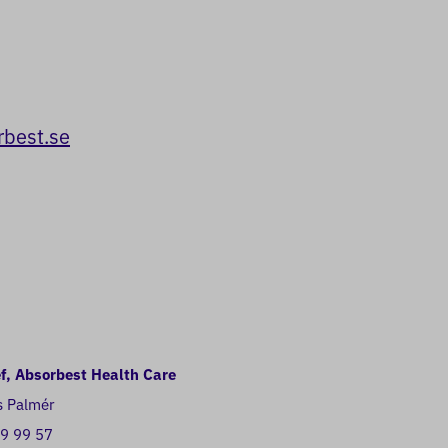
rbest.se
ef, Absorbest Health Care
 Palmér
9 99 57