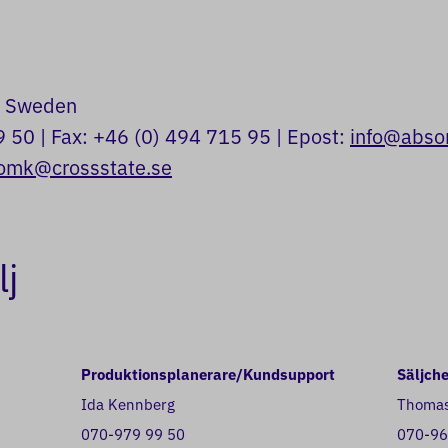
a, Sweden
9 50 | Fax: +46 (0) 494 715 95 | Epost:
info@abso
omk@crossstate.se
lj
Produktionsplanerare/Kundsupport
Säljch
Ida Kennberg
Thomas
070-979 99 50
070-96