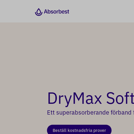
DryMax Sof
Ett superabsorberande förband 
Beställ kostnadsfria prover