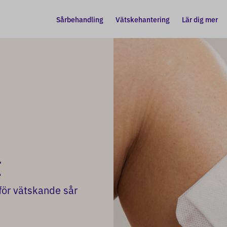
Sårbehandling
Vätskehantering
Lär dig mer
t
för vätskande sår