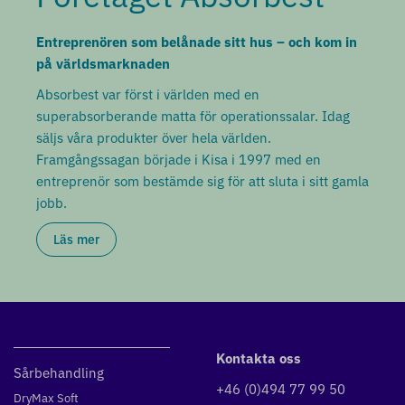
Entreprenören som belånade sitt hus – och kom in
på världsmarknaden
Absorbest var först i världen med en
superabsorberande matta för operationssalar. Idag
säljs våra produkter över hela världen.
Framgångssagan började i Kisa i 1997 med en
entreprenör som bestämde sig för att sluta i sitt gamla
jobb.
Läs mer
Kontakta oss
Sårbehandling
+46 (0)494 77 99 50
DryMax Soft