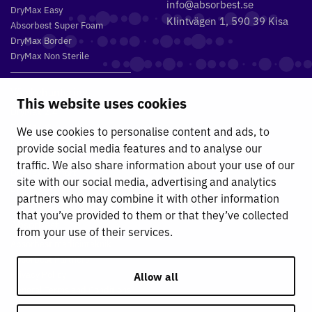
info@absorbest.se
DryMax Easy
Klintvägen 1, 590 39 Kisa
Absorbest Super Foam
DryMax Border
DryMax Non Sterile
Vätskehantering
This website uses cookies
DryMax 2.4
DryMax XL
We use cookies to personalise content and ads, to
DryMax Combimat
provide social media features and to analyse our
DryMax Triple
traffic. We also share information about your use of our
DryMax Comfort
site with our social media, advertising and analytics
DryMax Sterile
partners who may combine it with other information
that you’ve provided to them or that they’ve collected
Absorbest
from your use of their services.
Absorbest medicinteknik
Absorbest Partners
Privacy Policy
Allow all
General Terms and Conditions