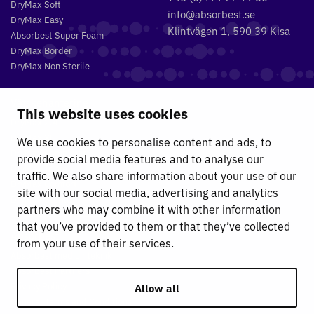
DryMax Soft
info@absorbest.se
DryMax Easy
Klintvägen 1, 590 39 Kisa
Absorbest Super Foam
DryMax Border
DryMax Non Sterile
Vätskehantering
This website uses cookies
DryMax 2.4
DryMax XL
We use cookies to personalise content and ads, to
DryMax Combimat
provide social media features and to analyse our
DryMax Triple
traffic. We also share information about your use of our
DryMax Comfort
site with our social media, advertising and analytics
DryMax Sterile
partners who may combine it with other information
that you’ve provided to them or that they’ve collected
Absorbest
from your use of their services.
Absorbest medicinteknik
Absorbest Partners
Privacy Policy
Allow all
General Terms and Conditions