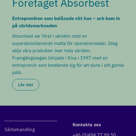
Företaget Absorbest
Entreprenören som belånade sitt hus – och kom in
på världsmarknaden
Absorbest var först i världen med en
superabsorberande matta för operationssalar. Idag
säljs våra produkter över hela världen.
Framgångssagan började i Kisa i 1997 med en
entreprenör som bestämde sig för att sluta i sitt gamla
jobb.
Läs mer
Kontakta oss
Sårbehandling
+46 (0)494 77 99 50