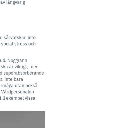
av långvarig
Om sårvätskan inte
 social stress och
hud. Noggrann
ska är viktigt, men
med superabsorberande
t, inte bara
förmåga utan också
). Vårdpersonalen
ill exempel vissa