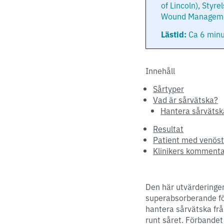
of Lincoln), Sty
Wound Managemen
Lästid:
Ca 6 minu
Innehåll
Sårtyper
Vad är sårvätska?
Hantera sårvätsk
Resultat
Patient med venöst
Klinikers kommenta
Den här utvärderingen
superabsorberande för
hantera sårvätska från
runt såret. Förbande