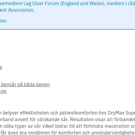
relsemedlem Leg Ulcer Forum (England and Wales), medlem i rå
t Association.
ter
a
 bensår på båda benen
rer
 belyser effektiviteten och patientkomforten hos DryMax Supe
band avsett för vätskande sår. Resultaten visar att förbandet ä
 olika typer av sår vilket bidrar till att förhindra maceration
t får även bra omdömen för komforten och användarvänlighete