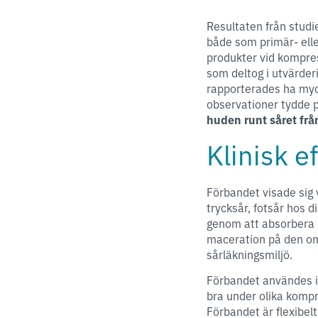
Resultaten från studi
både som primär- ell
produkter vid kompre
som deltog i utvärder
rapporterades ha myc
observationer tydde p
huden runt såret fr
Klinisk ef
Förbandet visade sig
trycksår, fotsår hos 
genom att absorbera ex
maceration på den om
sårläkningsmiljö.
Förbandet användes 
bra under olika komp
Förbandet är flexibe