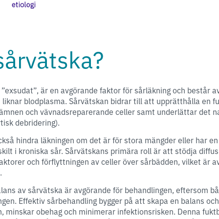
sårvätska?
d ”exsudat”, är en avgörande faktor för sårläkning och består 
 liknar blodplasma. Sårvätskan bidrar till att upprätthålla en fu
sämnen och vävnadsreparerande celler samt underlättar det n
tisk debridering).
kså hindra läkningen om det är för stora mängder eller har e
lt i kroniska sår. Sårvätskans primära roll är att stödja diffu
faktorer och förflyttningen av celler över sårbädden, vilket är 
.
balans av sårvätska är avgörande för behandlingen, eftersom b
ingen. Effektiv sårbehandling bygger på att skapa en balans och
, minskar obehag och minimerar infektionsrisken. Denna fuktb