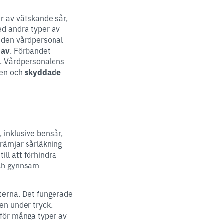
er av vätskande sår,
ed andra typer av
t den vårdpersonal
 av
. Förbandet
r
. Vårdpersonalens
gen och
skyddade
, inklusive bensår,
främjar sårläkning
ill att förhindra
och gynnsam
terna. Det fungerade
en under tryck.
för många typer av