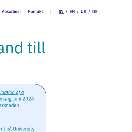
Absorbest
Kontakt
|
SV
/
EN
/
UK
/
DE
nd till
luation of a
ursing
, juni 2024.
arknaden i
amt på University