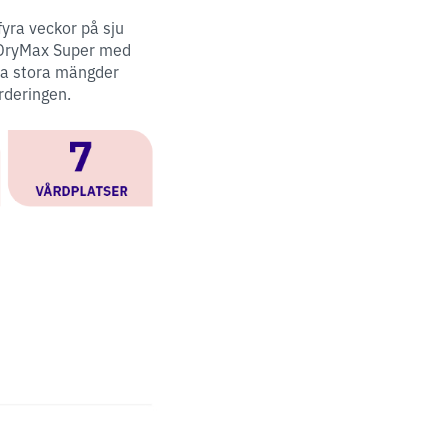
yra veckor på sju
d DryMax Super med
ra stora mängder
ärderingen.