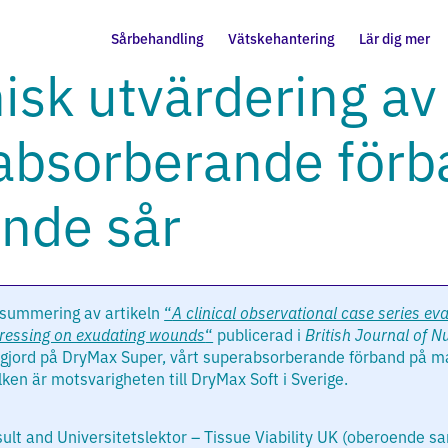
Sårbehandling
Vätskehantering
Lär dig mer
nisk utvärdering av
bsorberande förba
nde sår
 summering av artikeln
“
A clinical observational case series eva
ressing on exudating wounds
“
publicerad i
British Journal of N
 gjord på DryMax Super, vårt superabsorberande förband på m
lken är motsvarigheten till DryMax Soft i Sverige.
sult and Universitetslektor – Tissue Viability UK (oberoende s