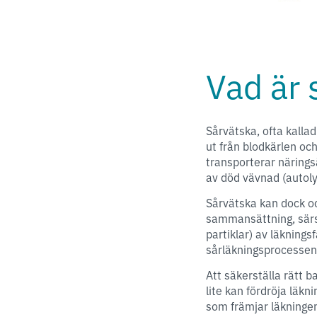
Vad är 
Sårvätska, ofta kalla
ut från blodkärlen och
transporterar näring
av död vävnad (autoly
Sårvätska kan dock oc
sammansättning, särski
partiklar) av läknings
sårläkningsprocessen
Att säkerställa rätt 
lite kan fördröja läkn
som främjar läkningen