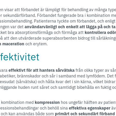
en visar att förbandet är lämpligt för behandling av många typ
er sekundärförband. Förbandet fungerade bra i kombination m
ssionsbehandling.
Patienterna tyckte om förbandet
, och enlig
ingen var det
användarvänligt
och enkelt att lägga på och ta
ket bra absorptionsförmåga och förmåga att
kontrollera odö
å att den utvärderade superabsorbenten bidrog till sårläknin
ån maceration
och erytem.
fektivitet
 vara
effektivt för att hantera sårvätska
från olika typer av sår
diabetiker, brännskador och sår i samband med lymfödem. Det 
sudat (sårvätska) och hålla kvar det i sin kärna, vilket bidrar t
liggande huden runt såret och samtidigt bibehålla en fuktig 
i kombination med
kompression
hos ungefär hälften av patien
ressionsbehandlingar och behöll sina
effektiva egenskaper
äv
lt och kan användas både som
primärt och sekundärt förband