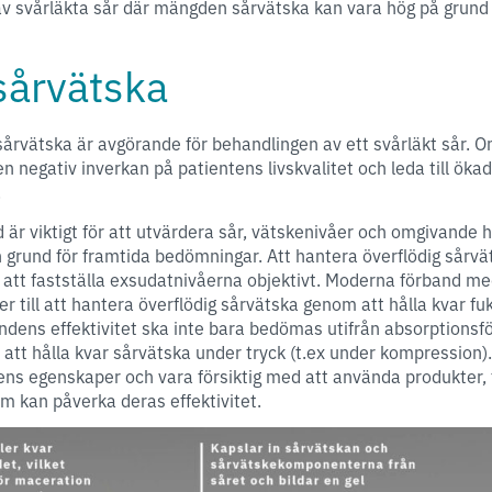
 av svårläkta sår där mängden sårvätska kan vara hög på grund 
sårvätska
sårvätska är avgörande för behandlingen av ett svårläkt sår. 
 negativ inverkan på patientens livskvalitet och leda till ökad
n.
är viktigt för att utvärdera sår, vätskenivåer och omgivande 
grund för framtida bedömningar. Att hantera överflödig sårvät
t att fastställa exsudatnivåerna objektivt. Moderna förband 
r till att hantera överflödig sårvätska genom att hålla kvar fuk
ndens effektivitet ska inte bara bedömas utifrån absorptions
 att hålla kvar sårvätska under tryck (t.ex under kompression
ns egenskaper och vara försiktig med att använda produkter, t
om kan påverka deras effektivitet.