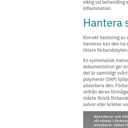
viktig vid behandling
inflammation.
Hantera 
Korrekt hantering av 
hanteras kan den ha en
tätare förbandsbyte
En systematisk metod 
dokumentation ger en 
det är samtidigt svår
polymerer (SAP) hjälpe
absorbera den. Förba
utifrån deras förmåga
måste förstå förbande
salvor eller krämer s