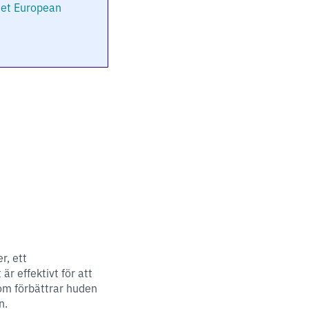
det European
r, ett
r effektivt för att
 som förbättrar huden
n.