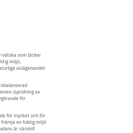
av vätska som läcker
ktig miljö,
aturliga avlägsnandet
n obalanserad
sionen (spridning av
avgörande för
åde för mycket och för
 främja en fuktig miljö
alans är särskilt