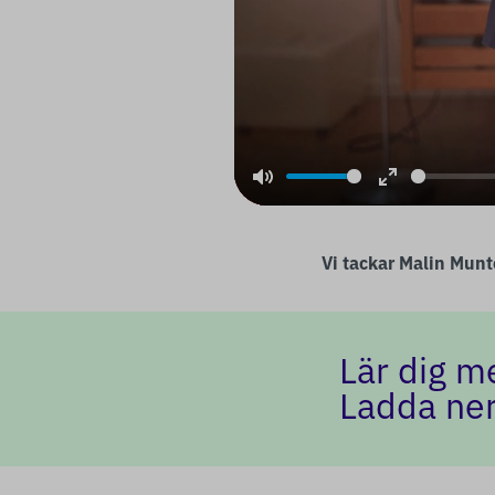
Mute
Enter
fullscreen
Vi tackar Malin Mun
Lär dig m
Ladda ner