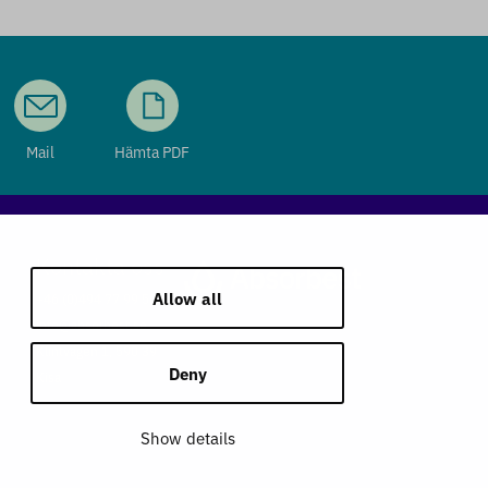
Mail
Hämta PDF
Kontakta oss
Allow all
+46 (0)494 77 99 50
info@absorbest.se
Klintvägen 1, 590 39
Deny
Kisa
Show details