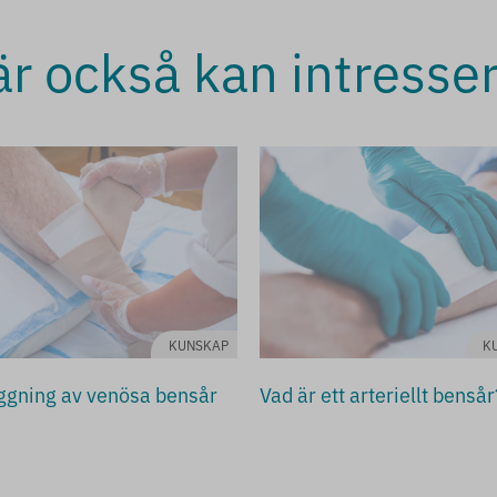
här också kan intresse
KUNSKAP
K
gning av venösa bensår
Vad är ett arteriellt bensår