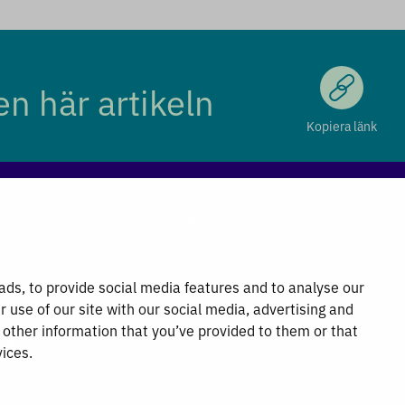
n här artikeln
Kopiera länk
ehantering
Absorbest
.4
Absorbest
L
medicinteknik
ds, to provide social media features and to analyse our
Absorbest Partners
t
Privacy Policy
r use of our site with our social media, advertising and
riple
General Terms and Conditions
other information that you’ve provided to them or that
omfort
vices.
terile