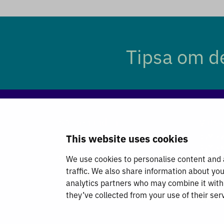
Tipsa om de
Sårbehandling
Vätsk
This website uses cookies
DryMax Soft
DryMax 2
DryMax Easy
DryMax X
We use cookies to personalise content and a
Absorbest Super
DryMax
Foam
Combima
traffic. We also share information about you
DryMax Border
DryMax T
analytics partners who may combine it with 
DryMax Non Sterile
DryMax C
they’ve collected from your use of their ser
DryMax S