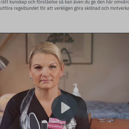
rätt kunskap och förståelse så kan även du ge den här omvår
utföra regelbundet för att verkligen göra skillnad och motverk
Play