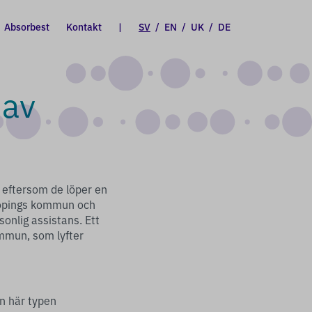
Absorbest
Kontakt
|
SV
/
EN
/
UK
/
DE
 av
 eftersom de löper en
nköpings kommun och
sonlig assistans. Ett
mmun, som lyfter
en här typen