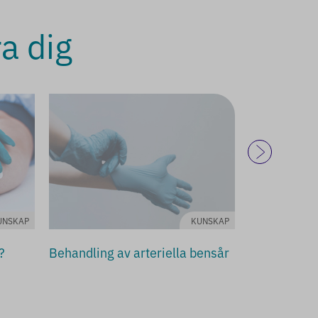
ra dig
UNSKAP
KUNSKAP
Absorbest m
?
Behandling av arteriella bensår