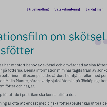
Sårbehandling
Vätskehantering
Lär dig mer
tionsfilm om skötsel
sfötter
s har ett stort behov av skötsel och omvårdnad av sina fötter
 sår på fötterna. Denna informationsfilm har tagits fram av Jö
m arbetar inom till exempel äldrevården, hemtjänst eller med per
med Malin Munter, såransvarig sjuksköterska på Jönköpings ko
om fötter och naglar.
lp för att du i praktiken ska kunna utföra det.
ning är ofta att endast medicinska fotterapeuter kan utföra d