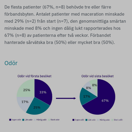
De flesta patienter (67%, n=8) behövde tre eller färre
förbandsbyten. Antalet patienter med maceration minskade
med 29% (n=2) från start (n=7), den genomsnittliga smärtan
minskade med 8% och ingen dålig lukt rapporterades hos
67% (n=8) av patienterna efter två veckor. Förbandet
hanterade sårvätska bra (50%) eller mycket bra (50%).
Odör