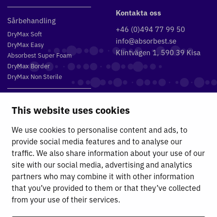
Kontakta oss
Sårbehandling
+46 (0)494 77 99 50
DryMax Soft
info@absorbest.se
DryMax Easy
Klintvägen 1, 590 39 Kisa
Absorbest Super Foam
DryMax Border
DryMax Non Sterile
Vätskehantering
This website uses cookies
DryMax 2.4
DryMax XL
We use cookies to personalise content and ads, to
DryMax Combimat
provide social media features and to analyse our
DryMax Triple
traffic. We also share information about your use of our
DryMax Comfort
site with our social media, advertising and analytics
DryMax Sterile
partners who may combine it with other information
that you’ve provided to them or that they’ve collected
Absorbest
from your use of their services.
Absorbest medicinteknik