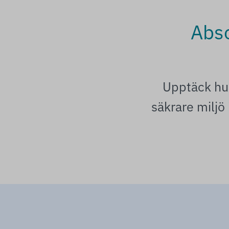
Abs
Upptäck hur
säkrare miljö