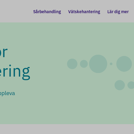
Sårbehandling
Vätskehantering
Lär dig mer
ör
ring
uppleva