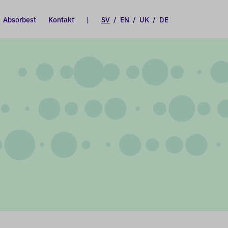
Absorbest
Kontakt
|
SV
/
EN
/
UK
/
DE