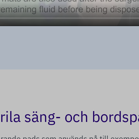
rila säng- och bords
rande pads som används på till exempe