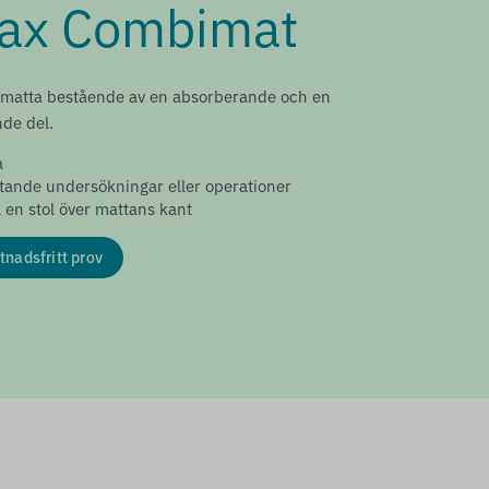
ax Combimat
matta bestående av en absorberande och en
de del.
a
ttande undersökningar eller operationer
a en stol över mattans kant
tnadsfritt prov