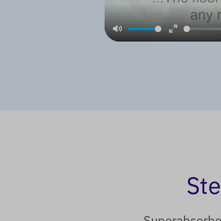
Mute
Enter
fullscreen
Ste
Superabsorbe