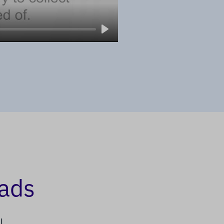
Play
pads
l