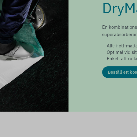
DryM
En kombinations
superabsorberan
Allt-i-ett-matt
Optimal vid si
Enkelt att rull
Beställ ett kos