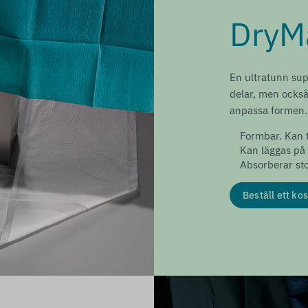
DryMa
En ultratunn sup
delar, men också
anpassa formen.
Formbar. Kan t
Kan läggas på 
Absorberar st
Beställ ett kos