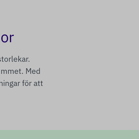
or
storlekar.
 rummet. Med
ningar för att