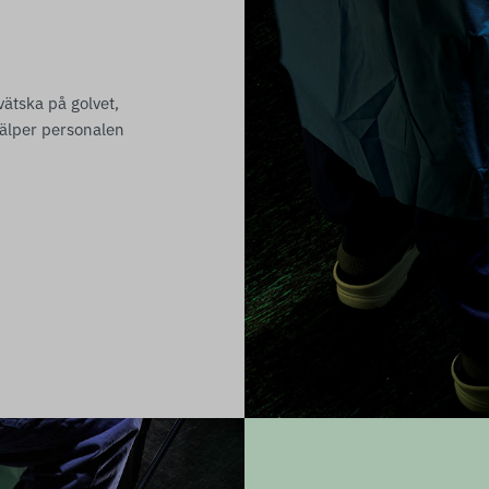
ätska på golvet,
älper personalen