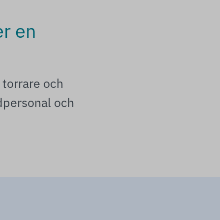
r en
 torrare och
rdpersonal och