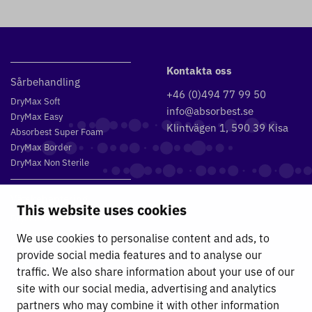
Kontakta oss
Sårbehandling
+46 (0)494 77 99 50
DryMax Soft
info@absorbest.se
DryMax Easy
Klintvägen 1, 590 39 Kisa
Absorbest Super Foam
DryMax Border
DryMax Non Sterile
Vätskehantering
This website uses cookies
DryMax 2.4
DryMax XL
We use cookies to personalise content and ads, to
DryMax Combimat
provide social media features and to analyse our
DryMax Triple
traffic. We also share information about your use of our
DryMax Comfort
site with our social media, advertising and analytics
DryMax Sterile
partners who may combine it with other information