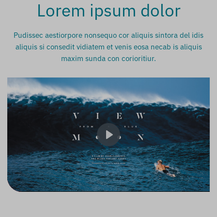
Lorem ipsum dolor
Pudissec aestiorpore nonsequo cor aliquis sintora del idis
aliquis si consedit vidiatem et venis eosa necab is aliquis
maxim sunda con corioritiur.
Play