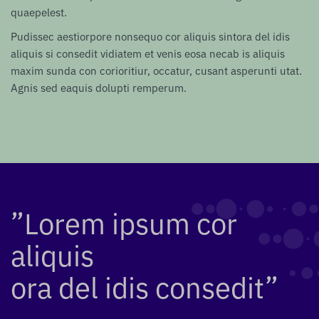
quaepelest.
Pudissec aestiorpore nonsequo cor aliquis sintora del idis
aliquis si consedit vidiatem et venis eosa necab is aliquis
maxim sunda con corioritiur, occatur, cusant asperunti utat.
Agnis sed eaquis dolupti remperum.
”Lorem ipsum cor
aliquis
ora del idis consedit”