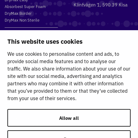
Klintvägen 1, 590 39 Kisa
Absorbest Super Foam
DryMax Border
DryMax Non Sterile
Vätskehantering
This website uses cookies
DryMax 2.4
DryMax XL
We use cookies to personalise content and ads, to
DryMax Combimat
provide social media features and to analyse our
DryMax Triple
traffic. We also share information about your use of our
DryMax Comfort
site with our social media, advertising and analytics
DryMax Sterile
partners who may combine it with other information
that you’ve provided to them or that they’ve collected
Absorbest
from your use of their services.
Absorbest medicinteknik
Absorbest Partners
Privacy Policy
Allow all
General Terms and Conditions