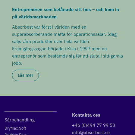
Entreprenören som belånade sitt hus – och kom in
på världsmarknaden
Absorbest var först i världen med en
superabsorberande matta för operationssalar. Idag
säljs våra produkter över hela världen.
Framgångssagan började i Kisa i 1997 med en
entreprenör som bestämde sig för att sluta i sitt gamla
jobb.
Läs mer
Kontakta oss
Sårbehandling
+46 (0)494 77 99 50
DryMax Soft
info@absorbest.se
DryMax Easy