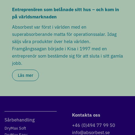
Entreprenören som belånade sitt hus – och kom in
på världsmarknaden
Absorbest var först i världen med en
superabsorberande matta för operationssalar. Idag
säljs våra produkter över hela världen.
Framgångssagan började i Kisa i 1997 med en
entreprenör som bestämde sig för att sluta i sitt gamla
jobb.
Läs mer
Kontakta oss
Sårbehandling
+46 (0)494 77 99 50
DryMax Soft
info@absorbest.se
DryMax Easy