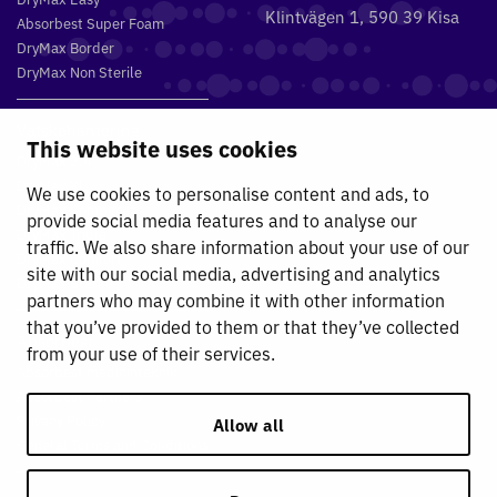
Klintvägen 1, 590 39 Kisa
Absorbest Super Foam
DryMax Border
DryMax Non Sterile
Vätskehantering
This website uses cookies
DryMax 2.4
DryMax XL
We use cookies to personalise content and ads, to
DryMax Combimat
provide social media features and to analyse our
DryMax Triple
traffic. We also share information about your use of our
DryMax Comfort
site with our social media, advertising and analytics
DryMax Sterile
partners who may combine it with other information
that you’ve provided to them or that they’ve collected
Absorbest
from your use of their services.
Absorbest medicinteknik
Absorbest Partners
Privacy Policy
Allow all
General Terms and Conditions