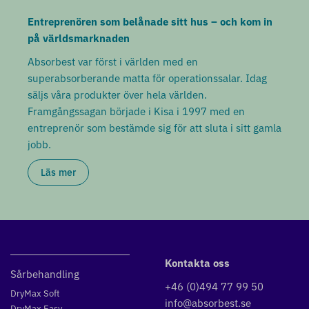
Entreprenören som belånade sitt hus – och kom in
på världsmarknaden
Absorbest var först i världen med en
superabsorberande matta för operationssalar. Idag
säljs våra produkter över hela världen.
Framgångssagan började i Kisa i 1997 med en
entreprenör som bestämde sig för att sluta i sitt gamla
jobb.
Läs mer
Kontakta oss
Sårbehandling
+46 (0)494 77 99 50
DryMax Soft
info@absorbest.se
DryMax Easy