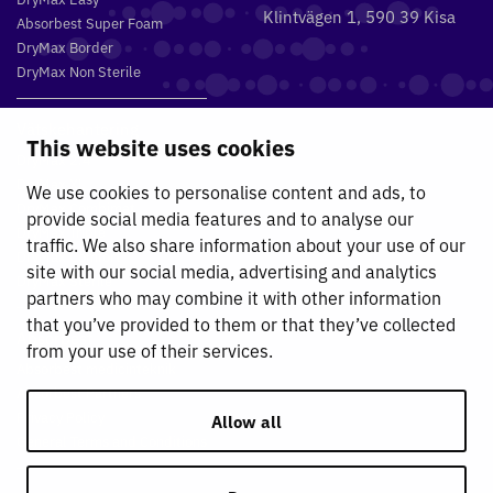
Klintvägen 1, 590 39 Kisa
Absorbest Super Foam
DryMax Border
DryMax Non Sterile
Vätskehantering
This website uses cookies
DryMax 2.4
DryMax XL
We use cookies to personalise content and ads, to
DryMax Combimat
provide social media features and to analyse our
DryMax Triple
traffic. We also share information about your use of our
DryMax Comfort
site with our social media, advertising and analytics
DryMax Sterile
partners who may combine it with other information
that you’ve provided to them or that they’ve collected
Absorbest
from your use of their services.
Absorbest medicinteknik
Absorbest Partners
Privacy Policy
Allow all
General Terms and Conditions