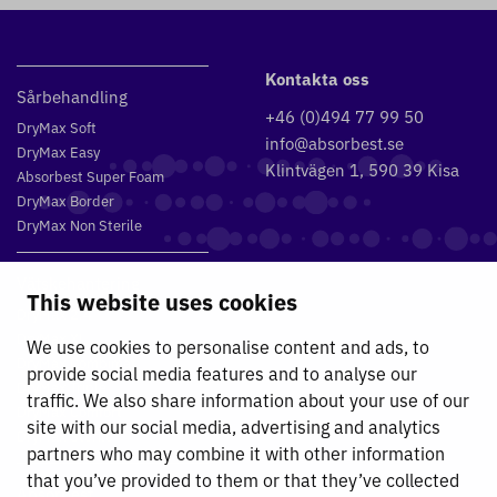
Kontakta oss
Sårbehandling
+46 (0)494 77 99 50
DryMax Soft
info@absorbest.se
DryMax Easy
Klintvägen 1, 590 39 Kisa
Absorbest Super Foam
DryMax Border
DryMax Non Sterile
Vätskehantering
This website uses cookies
DryMax 2.4
DryMax XL
We use cookies to personalise content and ads, to
DryMax Combimat
provide social media features and to analyse our
DryMax Triple
traffic. We also share information about your use of our
DryMax Comfort
site with our social media, advertising and analytics
DryMax Sterile
partners who may combine it with other information
that you’ve provided to them or that they’ve collected
Absorbest